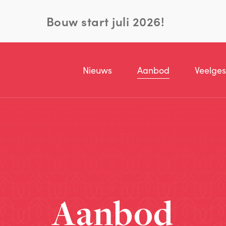
Bouw start juli 2026!
Nieuws
Aanbod
Veelges
Aanbod