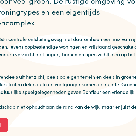
or veel groen. De rustige omgeving voo
oningtypes en een eigentijds
encomplex.
: één centrale ontsluitingsweg met daaromheen een mix van ri
n, levensloopbestendige woningen en vrijstaand geschakel
worden verzacht met hagen, bomen en open zichtlijnen op he
ndeels uit het zicht, deels op eigen terrein en deels in groen
ijke straten delen auto en voetganger samen de ruimte. Groen
tuurlijke speelgelegenheden geven Bonfleur een vriendelijk 
dschap niet ophoudt aan de rand van de wijk, maar er juist d
(opent 
d
in 
nieuw 