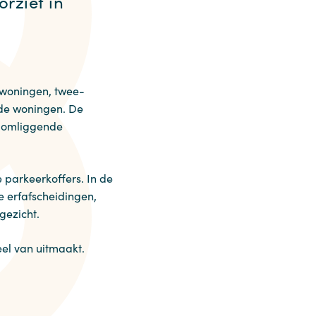
rziet in
jwoningen, twee-
de woningen. De
t omliggende
e parkeerkoffers. In de
e erfafscheidingen,
gezicht.
eel van uitmaakt.