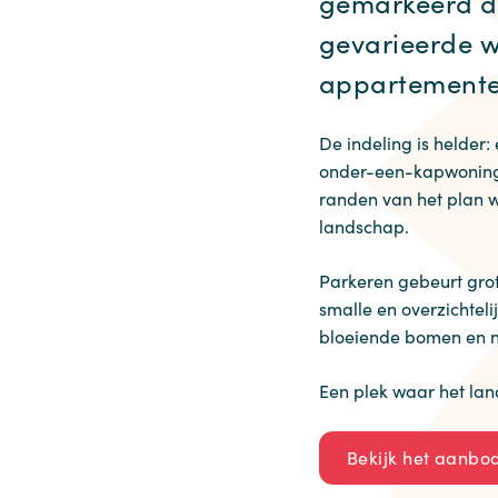
gemarkeerd do
gevarieerde w
appartement
De indeling is helder
onder-een-kapwoninge
randen van het plan 
landschap.
Parkeren gebeurt grote
smalle en overzichtel
bloeiende bomen en na
Een plek waar het lan
Bekijk het aanbo